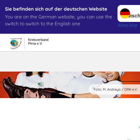
Sprache w
Sie befinden sich auf der deutschen Website
You are on the German website, you can use the
Suche
switch to switch to the English one
Alles klar
Kreisverband
Pirna e.V.
Jugendrotkr
Foto: M. Andreya / DRK e.V.