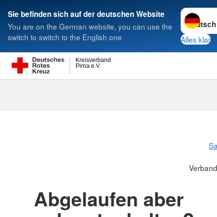
Sprache w
Sie befinden sich auf der deutschen Website
You are on the German website, you can use the
Suche
switch to switch to the English one
Alles klar
Kreisverband
Pirna e.V.
Verbandskas
S
Verband
Abgelaufen aber