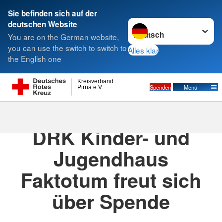
Sie befinden sich auf der
Sprache wechseln zu
deutschen Website
Suche
You are on the German website,
you can use the switch to switch to
Alles klar
the English one
Kreisverband
Spenden
Menü
Pirna e.V.
22.12.2020
· Pressemitteilung
DRK Kinder- und
Jugendhaus
Faktotum freut sich
über Spende