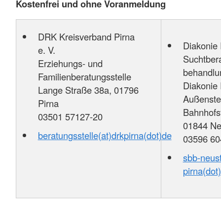
Kostenfrei und ohne Voranmeldung
DRK Kreisverband Pirna
Diakonie 
e. V.
Suchtber
Erziehungs- und
behandlun
Familienberatungsstelle
Diakonie 
Lange Straße 38a, 01796
Außenstel
Pirna
Bahnhofst
03501 57127-20
01844 Ne
beratungsstelle(at)drkpirna(dot)de
03596 60
sbb-neust
pirna(dot