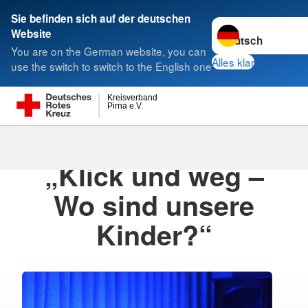
Sie befinden sich auf der deutschen
Sprache wechseln 
Website
Suche
You are on the German website, you can
Alles klar
use the switch to switch to the English one
Kreisverband
Pirna e.V.
27.11.2023
· Pressemitteilung für Newssync
„Klick und weg –
Wo sind unsere
Kinder?“