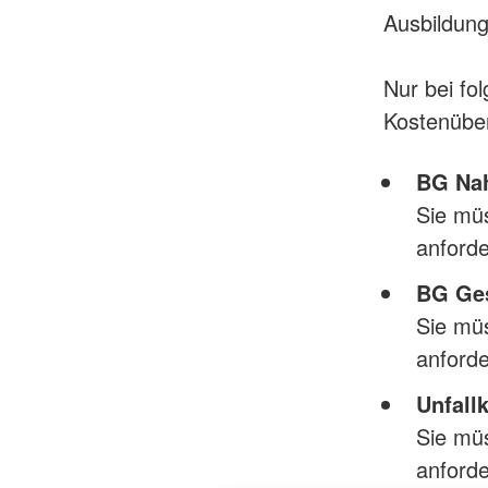
Ausbildung
Nur bei fo
Kostenüb
BG Nah
Sie mü
anford
BG Ges
Sie mü
anford
Unfall
Sie mü
anford