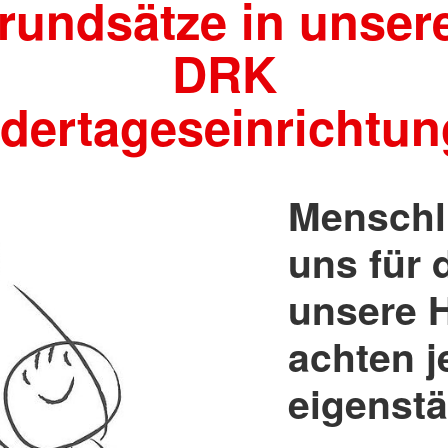
rundsätze in unser
Aktuelles 
DRK
dertageseinrichtu
Menschli
uns für 
unsere H
achten j
eigenstä