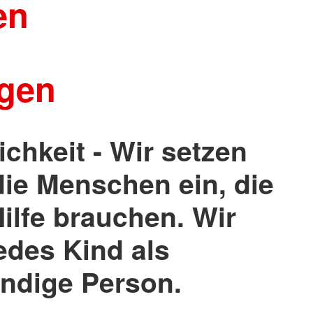
en
& Angebote
ngen
chkeit - Wir setzen
die Menschen ein, die
ilfe brauchen. Wir
edes Kind als
ndige Person.