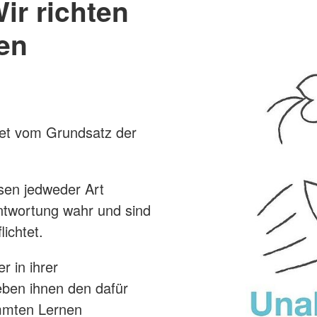
ir richten
en
tet vom Grundsatz der
sen jedweder Art
twortung wahr und sind
ichtet.
r in ihrer
eben ihnen den dafür
mmten Lernen