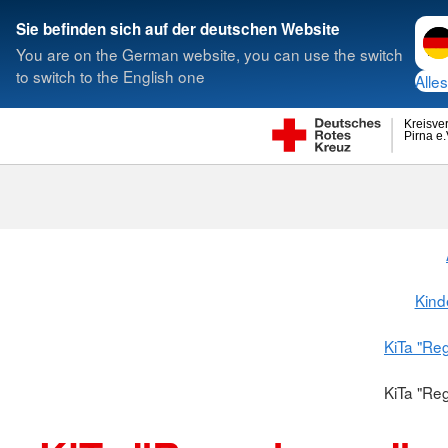
Spra
Sie befinden sich auf der deutschen Website
You are on the German website, you can use the switch
to switch to the English one
Alles
Kreisve
Pirna e.
Kind
KiTa "Re
KiTa "Re