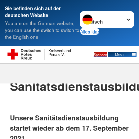
Sie befinden sich auf der
Sprache wechseln zu
deutschen Website
Suche
You are on the German website,
you can use the switch to switch to
Alles klar
the English one
Kreisverband
Spenden
Menü
Pirna e.V.
28.06.2021
· Pressemitteilung für Newssync
Sanitätsdienstausbil
Unsere Sanitätsdienstausbildung
startet wieder ab dem 17. September
2021