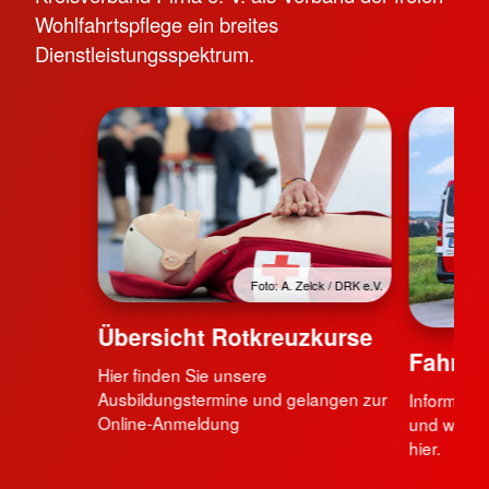
Wohlfahrtspflege ein breites
Dienstleistungsspektrum.
Foto: A. Zelck / DRK e.V.
Übersicht Rotkreuzkurse
Fahrdi
Hier finden Sie unsere
Ausbildungstermine und gelangen zur
Informati
Online-Anmeldung
und wie Si
hier.