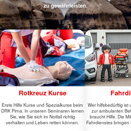
zu gewährleisten.
Rotkreuz Kurse
Fahrdi
Erste Hilfe Kurse und Spezialkurse beim
Wer hilfsbedürftig is
DRK Pirna. In unseren Seminaren lernen
zur ambulanten Be
Sie, wie Sie sich im Notfall richtig
braucht Hilfe. Die M
verhalten und Leben retten können.
Fahrdienstes bringen S