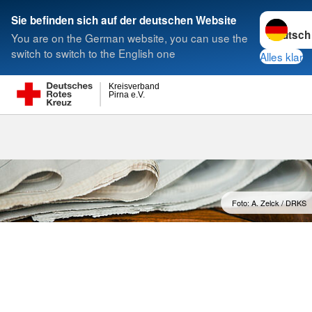
Sprache w
Sie befinden sich auf der deutschen Website
You are on the German website, you can use the
Suche
switch to switch to the English one
Alles klar
Kreisverband
Pirna e.V.
News
Foto: A. Zelck / DRKS